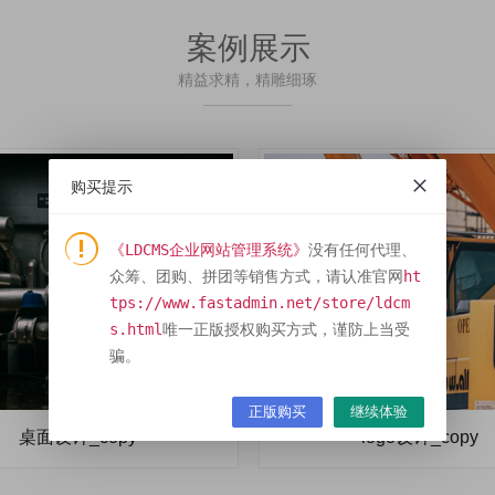
案例展示
精益求精，精雕细琢
购买提示
《LDCMS企业网站管理系统》
没有任何代理、
众筹、团购、拼团等销售方式，请认准官网
ht
tps://www.fastadmin.net/store/ldcm
s.html
唯一正版授权购买方式，谨防上当受
骗。
正版购买
继续体验
桌面设计_copy
logo设计_copy